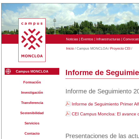
Noticias
|
Eventos
|
Infraestructuras
|
Convocato
Inicio
/ Campus MONCLOA /
Proyecto CEI
/
Informe de Seguimie
Campus MONCLOA
Formación
Informe de Seguimiento 2
Investigación
Transferencia
Informe de Seguimiento Primer A
Sostenibilidad
CEI Campus Moncloa: El avance d
Servicios
Contacto
Presentaciones de las ac