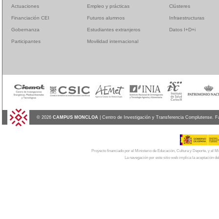
Actuaciones
Empleo y prácticas
Clústeres
Financiación CEI
Futuros alumnos
Infraestructuras
Gobernanza
Estudiantes extranjeros
Datos I+D+i
Participantes
Movilidad internacional
© 2026
CAMPUS MONCLOA
| Centro de Investigación y Transferencia Complutense. F
Proyecto financiado por el Ministerio de Educación, Cultura y Deporte, y el
La navegación por este sitio web implica la aceptación de