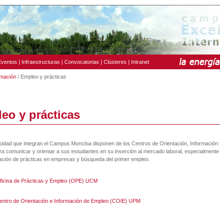
Eventos
|
Infraestructuras
|
Convocatorias
|
Clústeres
|
Intranet
mación
/ Empleo y prácticas
eo y prácticas
sidad que integran el Campus Moncloa disponen de los Centros de Orientación, Información 
a comunicar y orientar a sus estudiantes en su inserción al mercado laboral, especialmente
zación de prácticas en empresas y búsqueda del primer empleo.
ficina de Prácticas y Empleo (OPE) UCM
entro de Orientación e Información de Empleo (COIE) UPM