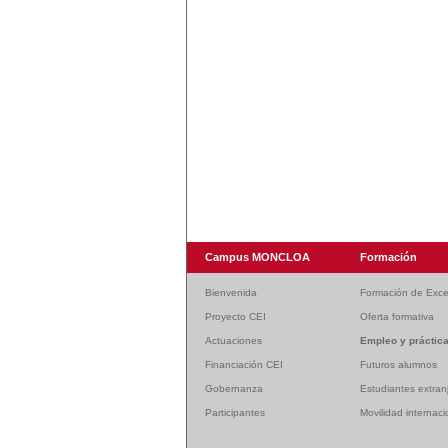
Campus MONCLOA
Formación
Bienvenida
Formación de Exce
Proyecto CEI
Oferta formativa
Actuaciones
Empleo y práctic
Financiación CEI
Futuros alumnos
Gobernanza
Estudiantes extran
Participantes
Movilidad internaci