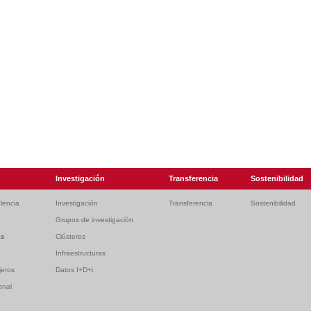
Investigación
Transferencia
Sostenibilidad
lencia
Investigación
Transferencia
Sostenibilidad
Grupos de investigación
as
Clústeres
Infraestructuras
jeros
Datos I+D+i
onal