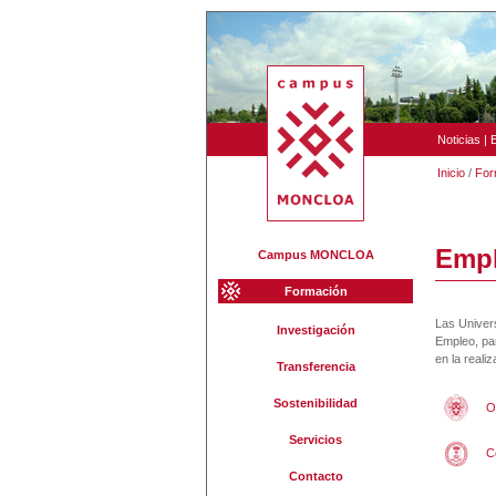
Noticias
|
Inicio
/
For
Empl
Campus MONCLOA
Formación
Las Univer
Investigación
Empleo, par
en la reali
Transferencia
Sostenibilidad
O
Servicios
C
Contacto