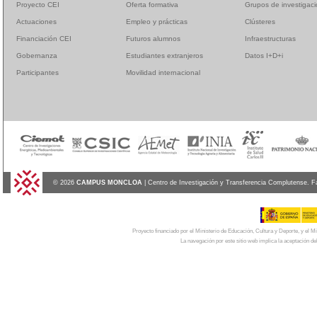
Proyecto CEI
Oferta formativa
Grupos de investigac
Actuaciones
Empleo y prácticas
Clústeres
Financiación CEI
Futuros alumnos
Infraestructuras
Gobernanza
Estudiantes extranjeros
Datos I+D+i
Participantes
Movilidad internacional
© 2026
CAMPUS MONCLOA
| Centro de Investigación y Transferencia Complutense. F
Proyecto financiado por el Ministerio de Educación, Cultura y Deporte, y el
La navegación por este sitio web implica la aceptación de