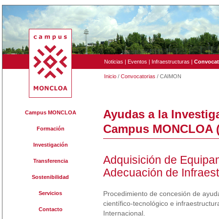
Noticias
|
Eventos
|
Infraestructuras
|
Convocat
Inicio
/
Convocatorias
/ CAIMON
Ayudas a la Investig
Campus MONCLOA
Campus MONCLOA 
Formación
Investigación
Adquisición de Equipam
Transferencia
Adecuación de Infraest
Sostenibilidad
Procedimiento de concesión de ayuda
Servicios
científico-tecnológico e infraestruct
Contacto
Internacional.