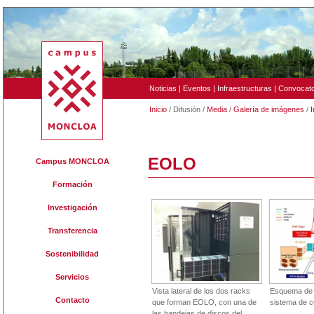
Noticias
|
Eventos
|
Infraestructuras
|
Convocato
Inicio
/ Difusión /
Media
/
Galería de imágenes
/
I
EOLO
Campus MONCLOA
Formación
Investigación
Transferencia
Sostenibilidad
Servicios
Vista lateral de los dos racks
Esquema de l
Contacto
que forman EOLO, con una de
sistema de 
las bandejas de discos del