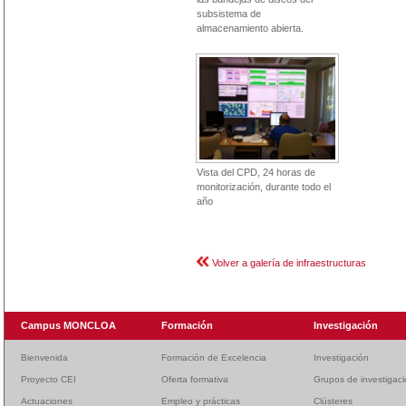
subsistema de
almacenamiento abierta.
Vista del CPD, 24 horas de
monitorización, durante todo el
año
Volver a galería de infraestructuras
Campus MONCLOA
Formación
Investigación
Bienvenida
Formación de Excelencia
Investigación
Proyecto CEI
Oferta formativa
Grupos de investigac
Actuaciones
Empleo y prácticas
Clústeres