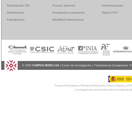
Financiación CEI
Futuros alumnos
Infraestructuras
Gobernanza
Estudiantes extranjeros
Datos I+D+i
Participantes
Movilidad internacional
© 2026
CAMPUS MONCLOA
| Centro de Investigación y Transferencia Complutense. F
Proyecto financiado por el Ministerio de Educación, Cultura y Deporte, y el
La navegación por este sitio web implica la aceptación de