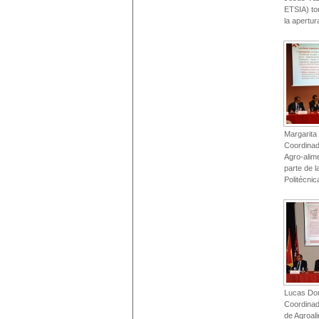
ETSIA) to
la apertur
Margarita 
Coordinad
Agro-alim
parte de l
Politécni
Lucas Do
Coordinad
de Agroal