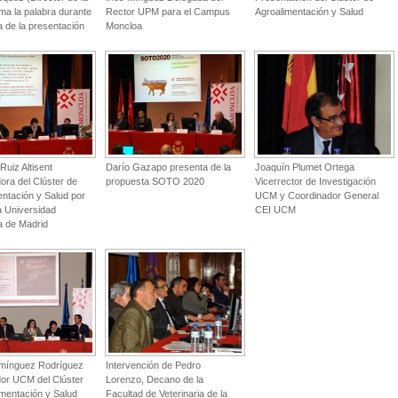
ma la palabra durante
Rector UPM para el Campus
Agroalimentación y Salud
a de la presentación
Moncloa
Ruiz Altisent
Darío Gazapo presenta de la
Joaquín Plumet Ortega
ora del Clúster de
propuesta SOTO 2020
Vicerrector de Investigación
entación y Salud por
UCM y Coordinador General
a Universidad
CEI UCM
ca de Madrid
mínguez Rodríguez
Intervención de Pedro
or UCM del Clúster
Lorenzo, Decano de la
imentación y Salud
Facultad de Veterinaria de la