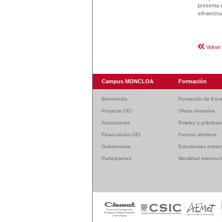
presenta 
infraestru
Volver
Campus MONCLOA
Formación
Bienvenida
Formación de Exce
Proyecto CEI
Oferta formativa
Actuaciones
Empleo y prácticas
Financiación CEI
Futuros alumnos
Gobernanza
Estudiantes extran
Participantes
Movilidad internaci