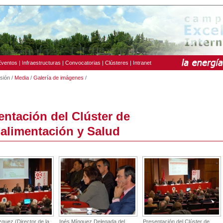
Eventos
|
Infraestructuras
|
Convocatorias
|
Clústeres
|
Intranet
usión /
Media
/
Galería de imágenes
/
entación del Clúster de
alimentación y Salud
quez (Director de la
Inés Mínguez Delegada del
Presentación del Clúster de