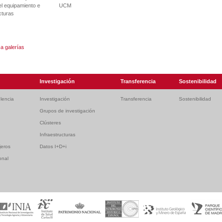
el equipamiento e
UCM
cturas
 a galerías
Investigación
Transferencia
Sostenibilidad
lencia
Investigación
Transferencia
Sostenibilidad
Grupos de investigación
Clústeres
Infraestructuras
jeros
Datos I+D+i
onal