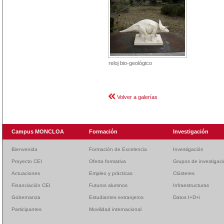
reloj bio-geológico
Volver a galerías
Campus MONCLOA
Formación
Investigación
Bienvenida
Formación de Excelencia
Investigación
Proyecto CEI
Oferta formativa
Grupos de investigac
Actuaciones
Empleo y prácticas
Clústeres
Financiación CEI
Futuros alumnos
Infraestructuras
Gobernanza
Estudiantes extranjeros
Datos I+D+i
Participantes
Movilidad internacional