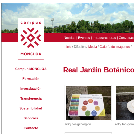
Noticias
|
Eventos
|
Infraestructuras
|
Convocato
Inicio
/ Difusión /
Media
/
Galería de imágenes
/
Real Jardín Botánico
Campus MONCLOA
Formación
Investigación
Transferencia
Sostenibilidad
Servicios
reloj bio-geológico
reloj bio-geo
Contacto