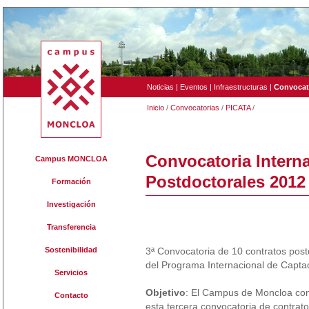
Noticias
|
Eventos
|
Infraestructuras
|
Convocat
Inicio
/
Convocatorias
/
PICATA
/
Convocatoria Intern
Campus MONCLOA
Postdoctorales 2012
Formación
Investigación
Transferencia
Sostenibilidad
3ª Convocatoria de 10 contratos pos
del Programa Internacional de Capta
Servicios
Objetivo
: El Campus de Moncloa cont
Contacto
esta tercera convocatoria de contrat