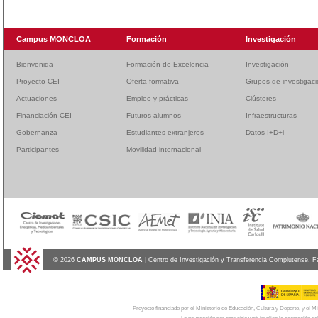
Campus MONCLOA
Formación
Investigación
Bienvenida
Formación de Excelencia
Investigación
Proyecto CEI
Oferta formativa
Grupos de investigac
Actuaciones
Empleo y prácticas
Clústeres
Financiación CEI
Futuros alumnos
Infraestructuras
Gobernanza
Estudiantes extranjeros
Datos I+D+i
Participantes
Movilidad internacional
© 2026
CAMPUS MONCLOA
| Centro de Investigación y Transferencia Complutense. F
Proyecto financiado por el Ministerio de Educación, Cultura y Deporte, y el