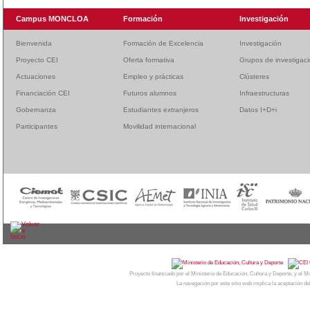
Campus MONCLOA
Formación
Investigación
Bienvenida
Formación de Excelencia
Investigación
Proyecto CEI
Oferta formativa
Grupos de investigac
Actuaciones
Empleo y prácticas
Clústeres
Financiación CEI
Futuros alumnos
Infraestructuras
Gobernanza
Estudiantes extranjeros
Datos I+D+i
Participantes
Movilidad internacional
© 2026
CAMPUS MONCLOA
| Centro de Invest
Proyecto financiado por el Ministerio de Educación, Cultura y Deporte, y el
La navegación por este sitio web implica la aceptación de