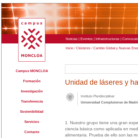
Noticias
|
Eventos
|
Infraestructuras
|
Convocato
Inicio
/
Clústeres
/
Cambio Global y Nuevas Ene
121
Campus MONCLOA
Unidad de láseres y h
Formación
Investigación
Instituto Pluridisciplinar
Transferencia
Universidad Complutense de Madr
Sostenibilidad
Servicios
1. Nuestro grupo tiene una gran exper
ciencia básica como aplicada en medi
Contacto
alimentaria. Prueba de ello son las m