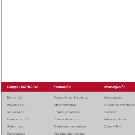
Campus MONCLOA
Formación
Investigación
Bienvenida
Formación de Excelencia
Investigación
Proyecto CEI
Oferta formativa
Grupos de investigac
Actuaciones
Empleo y prácticas
Clústeres
Financiación CEI
Futuros alumnos
Infraestructuras
Gobernanza
Estudiantes extranjeros
Datos I+D+i
Participantes
Movilidad internacional