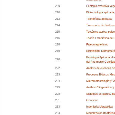
209
Ecología evolutiva vege
210
Biotecnología aplicada
213
Tecnofísica aplicada
214
Transporte de fluidos
215
Tectónica activa, pale
216
Teoría Estadística de
218
Paleomagnetismo
219
Sismicidad, Sismotect
Petrología Aplicada al 
220
del Patrimonio Geológi
222
Análisis de cuencas se
223
Procesos Bióticos Me
224
Micrometeorología y Var
225
Análisis Citogenético 
228
Sistemas estelares. Es
231
Geodesia
233
Ingeniería Metabólica
234
Modelización litosféric