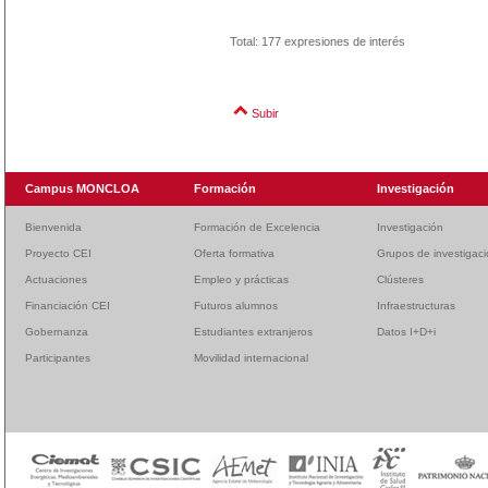
Total: 177 expresiones de interés
Subir
Campus MONCLOA
Formación
Investigación
Bienvenida
Formación de Excelencia
Investigación
Proyecto CEI
Oferta formativa
Grupos de investigac
Actuaciones
Empleo y prácticas
Clústeres
Financiación CEI
Futuros alumnos
Infraestructuras
Gobernanza
Estudiantes extranjeros
Datos I+D+i
Participantes
Movilidad internacional