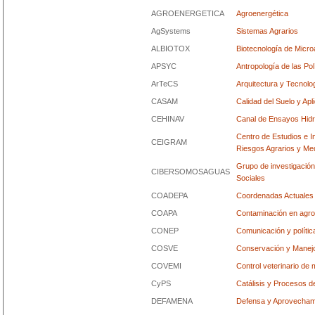
AGROENERGETICA
Agroenergética
AgSystems
Sistemas Agrarios
ALBIOTOX
Biotecnología de Micro
APSYC
Antropología de las Pol
ArTeCS
Arquitectura y Tecnolo
CASAM
Calidad del Suelo y Ap
CEHINAV
Canal de Ensayos Hidro
Centro de Estudios e I
CEIGRAM
Riesgos Agrarios y Me
Grupo de investigación
CIBERSOMOSAGUAS
Sociales
COADEPA
Coordenadas Actuales 
COAPA
Contaminación en agro
CONEP
Comunicación y polític
COSVE
Conservación y Manejo
COVEMI
Control veterinario de
CyPS
Catálisis y Procesos d
DEFAMENA
Defensa y Aprovechami