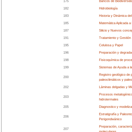
175
Bancos de Biodiversi
182
Hidrobiología
183
Historia y Dinámica del
185
Matemática Aplicada a
187
Silicio y Nuevos conce
191
Tratamiento y Gestión 
195
Celulosa y Papel
196
Preparación y degrada
198
Fisicoquímica de proce
199
Sistemas de Ayuda a la
Registro geológico de p
200
paleoclimáticos y pale
202
Láminas delgadas y Mi
Procesos metalogénic
203
hidrotermales
205
Diagnostico y modeliza
Estratigrafía y Paleon
206
Perigondwánico
Preparación, caracteri
207
moleculares