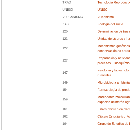
TRAD
Tecnología Reproducti
UNISCI
UNISCI
VULCANISMO
Vulcanismo
ZAS
Zoología del suelo
120
Determinación de traz
121
Unidad de láseres y h
Mecanismos genéticos 
122
conservación de caract
Preparación y actividad
127
procesos Fisicoquímic
Fisiología y biotecnol
147
rumiantes
149
Microbiología ambienta
154
Farmacología de produ
Marcadores moleculare
159
especies deinterés ag
161
Estrés abiótico en plan
162
Cálculo Estocástico: Ap
164
Grupo de Estudios de H