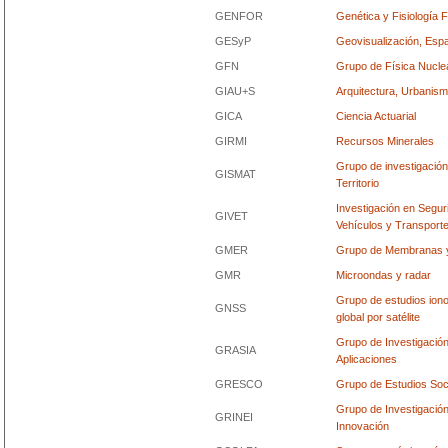
GENFOR
Genética y Fisiología F
GESyP
Geovisualización, Espa
GFN
Grupo de Física Nucle
GIAU+S
Arquitectura, Urbanism
GICA
Ciencia Actuarial
GIRMI
Recursos Minerales
Grupo de investigació
GISMAT
Territorio
Investigación en Segu
GIVET
Vehículos y Transport
GMER
Grupo de Membranas y
GMR
Microondas y radar
Grupo de estudios iono
GNSS
global por satélite
Grupo de Investigación
GRASIA
Aplicaciones
GRESCO
Grupo de Estudios Soc
Grupo de Investigación
GRINEI
Innovación