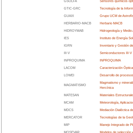
GSOLFA
Sensores químicos ópti
GTIC-GRC
Tecnología de la Infor
GUAIX
Grupo UCM de Astrofísi
HERBARIO-MACB
Herbario MACB
HIDROYMAB
Hidrogeología y Medio
IES
Instituto de Energía So
IGRN
Inventario y Gestión 
III-V
Semiconductores III-V
INPROQUIMA
INPROQUIMA
LACOM
Caracterización Óptica
LOWEI
Desarrollo de procesos
Magmatismo y minerali
MAGMATISMO
Hercínica
MATESAN
Materiales Estructura
MCAM
Meteorología, Aplicaci
MDCS
Mediación Dialéctica d
MERCATOR
Tecnologías de la Geo
MIP
Manejo Integrado de P
MOSEVAR
Modelos de selección 