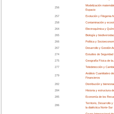
Modelización matemátic
256
Espacio
257
Evolución y Filogenia 
258
Contaminación y ecosi
264
Electroquímica y Quími
265
Biología y biodiversida
266
Política y Socioeconom
267
Desarrollo y Gestión Am
274
Estudios de Seguridad 
275
Geografía Física de la
277
Teledetección y Cambi
Análisis Cuantitativo 
279
Financieros
282
Distribución y bienesta
284
Historia y estructura d
285
Economía de los Recur
Territorio, Desarrollo 
286
la dialéctica Norte-Sur
Grupo Internacional de