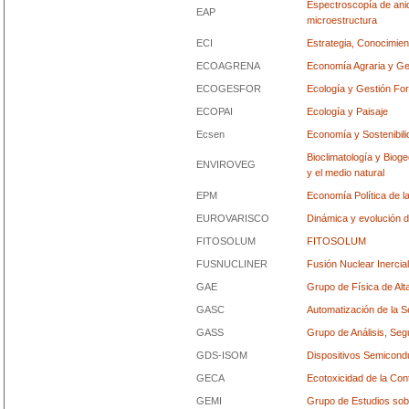
Espectroscopía de aniq
EAP
microestructura
ECI
Estrategia, Conocimien
ECOAGRENA
Economía Agraria y Ge
ECOGESFOR
Ecología y Gestión For
ECOPAI
Ecología y Paisaje
Ecsen
Economía y Sostenibili
Bioclimatología y Bioge
ENVIROVEG
y el medio natural
EPM
Economía Política de l
EUROVARISCO
Dinámica y evolución d
FITOSOLUM
FITOSOLUM
FUSNUCLINER
Fusión Nuclear Inercial
GAE
Grupo de Física de Alt
GASC
Automatización de la 
GASS
Grupo de Análisis, Seg
GDS-ISOM
Dispositivos Semicon
GECA
Ecotoxicidad de la Con
GEMI
Grupo de Estudios sob