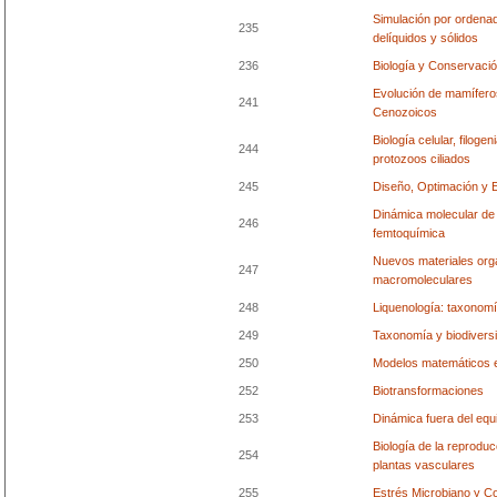
Simulación por ordena
235
delíquidos y sólidos
236
Biología y Conservaci
Evolución de mamífero
241
Cenozoicos
Biología celular, filoge
244
protozoos ciliados
245
Diseño, Optimación y 
Dinámica molecular de
246
femtoquímica
Nuevos materiales orgá
247
macromoleculares
248
Liquenología: taxonomí
249
Taxonomía y biodivers
250
Modelos matemáticos e
252
Biotransformaciones
253
Dinámica fuera del equil
Biología de la reprodu
254
plantas vasculares
255
Estrés Microbiano y C