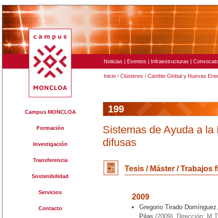
Noticias
|
Eventos
|
Infraestructuras
|
Convocato
Inicio
/
Clústeres
/
Cambio Global y Nuevas Ene
199
Campus MONCLOA
Sistemas de Ayuda a la 
Formación
difusas
Investigación
Transferencia
Tesis / Máster / Trabajos 
Sostenibilidad
Servicios
2009
Gregorio Tirado Domínguez.
Contacto
Pilas
(2009). Dirección: M.T