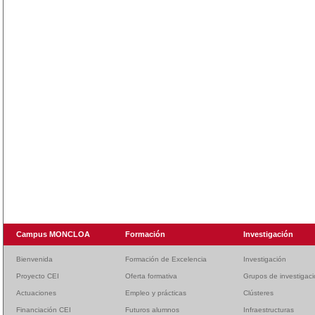
Campus MONCLOA
Formación
Investigación
Bienvenida
Formación de Excelencia
Investigación
Proyecto CEI
Oferta formativa
Grupos de investigac
Actuaciones
Empleo y prácticas
Clústeres
Financiación CEI
Futuros alumnos
Infraestructuras