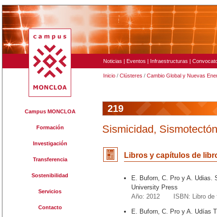
Noticias
|
Eventos
|
Infraestructuras
|
Convocato
Inicio
/
Clústeres
/
Cambio Global y Nuevas Ene
219
Campus MONCLOA
Sismicidad, Sismotectón
Formación
Investigación
Libros y capítulos de libr
Transferencia
Sostenibilidad
E. Buforn, C. Pro y A. Udias.
University Press
Servicios
Año: 2012 ISBN: Libro de 
Contacto
E. Buforn, C. Pro y A. Udías 