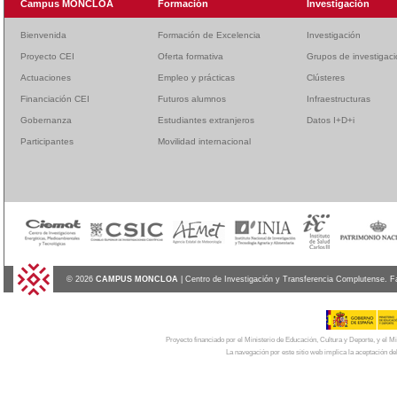
Campus MONCLOA
Formación
Investigación
Bienvenida
Formación de Excelencia
Investigación
Proyecto CEI
Oferta formativa
Grupos de investigac
Actuaciones
Empleo y prácticas
Clústeres
Financiación CEI
Futuros alumnos
Infraestructuras
Gobernanza
Estudiantes extranjeros
Datos I+D+i
Participantes
Movilidad internacional
© 2026
CAMPUS MONCLOA
| Centro de Investigación y Transferencia Complutense. F
Proyecto financiado por el Ministerio de Educación, Cultura y Deporte, y el
La navegación por este sitio web implica la aceptación de