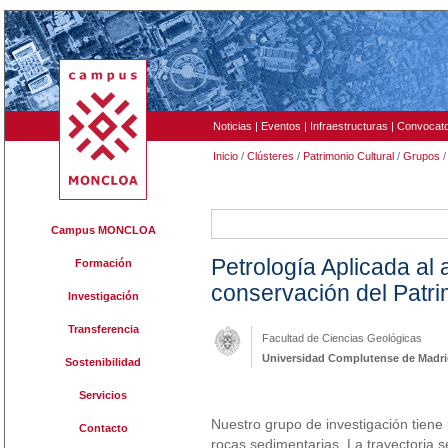
Noticias
|
Eventos
|
Infraestructuras
|
Convocato
Inicio
/
Clústeres
/
Patrimonio Cultural
/
Grupos
/
220
Campus MONCLOA
Petrología Aplicada al 
Formación
conservación del Patr
Investigación
Transferencia
Facultad de Ciencias Geológicas
Universidad Complutense de Madr
Sostenibilidad
Servicios
Nuestro grupo de investigación tiene 
Contacto
rocas sedimentarias. La trayectoria 