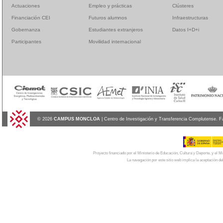
Actuaciones
Empleo y prácticas
Clústeres
Financiación CEI
Futuros alumnos
Infraestructuras
Gobernanza
Estudiantes extranjeros
Datos I+D+i
Participantes
Movilidad internacional
© 2026
CAMPUS MONCLOA
| Centro de Investigación y Transferencia Complutense. F
Proyecto financiado por el Ministerio de Educación, Cultura y Deporte, y el
La navegación por este sitio web implica la aceptación de