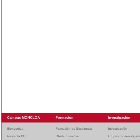
Campus MONCLOA
Formación
Investigación
Bienvenida
Formación de Excelencia
Investigación
Proyecto CEI
Oferta formativa
Grupos de investigac