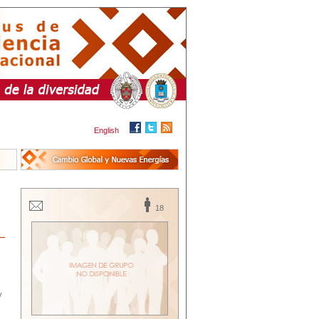
English
18
y