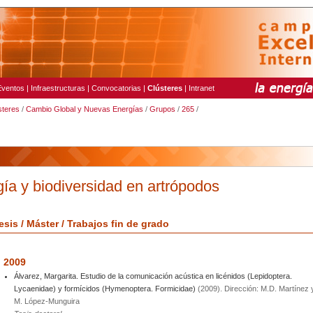
Eventos
|
Infraestructuras
|
Convocatorias
|
Clústeres
|
Intranet
steres
/
Cambio Global y Nuevas Energías
/
Grupos
/
265
/
gía y biodiversidad en artrópodos
esis / Máster / Trabajos fin de grado
2009
Álvarez, Margarita. Estudio de la comunicación acústica en licénidos (Lepidoptera.
Lycaenidae) y formícidos (Hymenoptera. Formicidae)
(2009). Dirección: M.D. Martínez 
M. López-Munguira