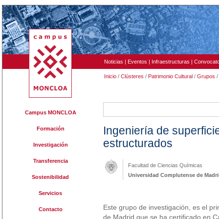
Noticias
|
Eventos
|
Infraestructuras
|
Convocato
Inicio
/
Clústeres
/
Patrimonio Cultural
/
Grupos
/
354
Campus MONCLOA
Ingeniería de superfici
Formación
estructurados
Investigación
Transferencia
Facultad de Ciencias Químicas
Universidad Complutense de Madr
Sostenibilidad
Servicios
Este grupo de investigación, es el p
Contacto
de Madrid que se ha certificado en 