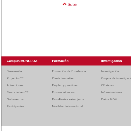
Subir
Campus MONCLOA
Formación
Investigación
Bienvenida
Formación de Excelencia
Investigación
Proyecto CEI
Oferta formativa
Grupos de investigac
Actuaciones
Empleo y prácticas
Clústeres
Financiación CEI
Futuros alumnos
Infraestructuras
Gobernanza
Estudiantes extranjeros
Datos I+D+i
Participantes
Movilidad internacional