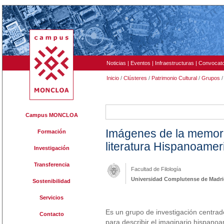
Noticias
|
Eventos
|
Infraestructuras
|
Convocato
Inicio
/
Clústeres
/
Patrimonio Cultural
/
Grupos
/
495
Campus MONCLOA
Imágenes de la memoria
Formación
literatura Hispanoamer
Investigación
Transferencia
Facultad de Filología
Universidad Complutense de Madr
Sostenibilidad
Servicios
Es un grupo de investigación centrad
Contacto
para describir el imaginario hispanoa