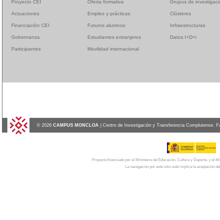
Proyecto CEI
Oferta formativa
Grupos de investigac
Actuaciones
Empleo y prácticas
Clústeres
Financiación CEI
Futuros alumnos
Infraestructuras
Gobernanza
Estudiantes extranjeros
Datos I+D+i
Participantes
Movilidad internacional
© 2026
CAMPUS MONCLOA
| Centro de Investigación y Transferencia Complutense. F
Proyecto financiado por el Ministerio de Educación, Cultura y Deporte, y el
La navegación por este sitio web implica la aceptación de