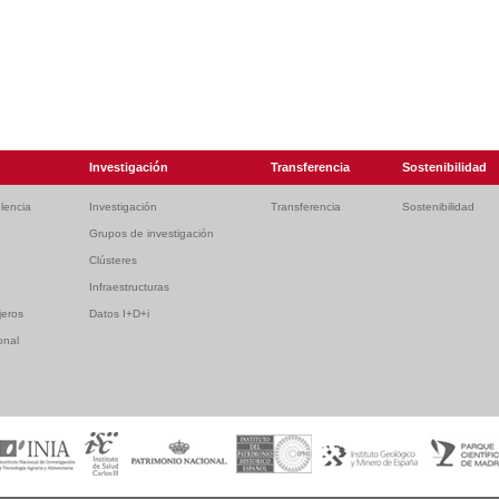
Investigación
Transferencia
Sostenibilidad
lencia
Investigación
Transferencia
Sostenibilidad
Grupos de investigación
Clústeres
Infraestructuras
jeros
Datos I+D+i
onal