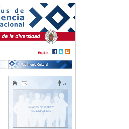
English
21