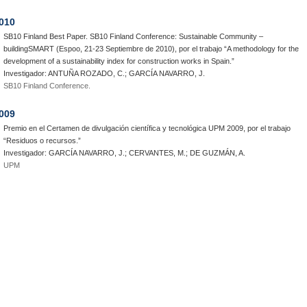
010
SB10 Finland Best Paper. SB10 Finland Conference: Sustainable Community –
buildingSMART (Espoo, 21-23 Septiembre de 2010), por el trabajo “A methodology for the
development of a sustainability index for construction works in Spain.”
Investigador: ANTUÑA ROZADO, C.; GARCÍA NAVARRO, J.
SB10 Finland Conference.
009
Premio en el Certamen de divulgación científica y tecnológica UPM 2009, por el trabajo
“Residuos o recursos.”
Investigador: GARCÍA NAVARRO, J.; CERVANTES, M.; DE GUZMÁN, A.
UPM