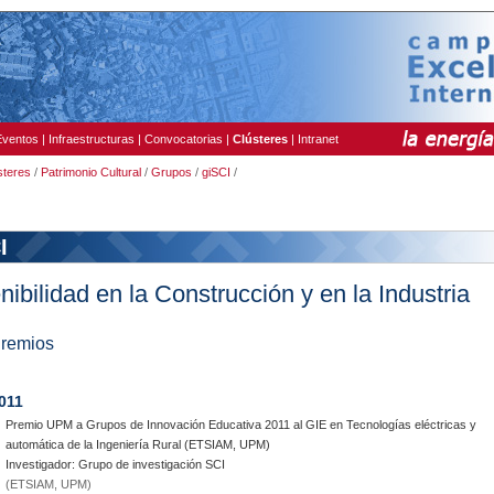
Eventos
|
Infraestructuras
|
Convocatorias
|
Clústeres
|
Intranet
steres
/
Patrimonio Cultural
/
Grupos
/
giSCI
/
I
nibilidad en la Construcción y en la Industria
remios
011
Premio UPM a Grupos de Innovación Educativa 2011 al GIE en Tecnologías eléctricas y
automática de la Ingeniería Rural (ETSIAM, UPM)
Investigador: Grupo de investigación SCI
(ETSIAM, UPM)