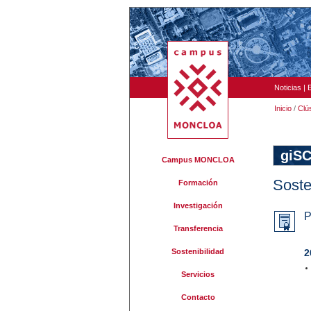
Noticias
|
Inicio
/
Clú
giSC
Campus MONCLOA
Soste
Formación
Investigación
P
Transferencia
Sostenibilidad
2
Servicios
Contacto