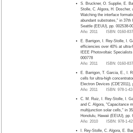
S. Bruckner, O. Supplie, E. Ba
Stolle, C. Algora, H. Doscher,
Watching the interface formatio
abundant substrates," in 37th
Seattle (EEUU), pp. 002538-0
Año: 2011 ISBN: 0160-83
E. Barrigon, I. Rey-Stolle, I.
efficiencies over 40% at ultra-
IEEE Photovoltaic Specialists
000778
Año: 2011 ISBN: 0160-83
E. Barrigon, T. Garcia, E., I. R
cells for ultra-high concentrat
Electron Devices (CDE'2011), 
Año: 2011 ISBN: 978-1-424
C. M. Ruiz, I. Rey-Stolle, I. G
and C. Algora, "Capacitance m
multijunction solar cells," in
Honolulu, Hawaii (EEUU), pp.
Año: 2010 ISBN: 978-1-424
I. Rey-Stolle, C. Algora, E. Ba