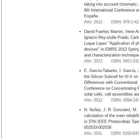
taking into account chromatic a
8th International Conference 
España
Año: 2012 ISBN: 978-1-424
David Fuertes Marron, Irene A
Ignacio Rey-stolle Prado, Carl
Luque Lopez "Application of p
devices" in EMRS 2012 Sprin
and characterization techniques
Año: 2012 ISBN: 0921-51
E. García-Tabarés, I. García, J
the Silicon Subcell for III-V on
Differences with Conventional S
Conference on Concentrating 
solar cells, cell assemblies an
Año: 2012 ISBN: 0094-24
N. Nuñez, J. R. Gonzalez, M. V
calculation of the main reliabi
in 37th IEEE Photovoltaic Spe
002533-002536
Año: 2011 ISBN: 0160-83