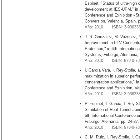
Espinet, "Status of ultra-high c
development at IES-UPM," in 
Conference and Exhibition - 5
Conversion, Valencia, Spain, 
Año: 2010 ISBN: 3-936338
J. R. Gonzalez, M. Vazquez, N.
Improvement in III-V Concentr
Protection," in 6th Internatio
Systems, Friburgo, Alemania, 
Año: 2010 ISBN: 978-0-735
I. García Vara, I. Rey-Stolle, 
maximization in superior perfo
concentration applications," i
Conference and Exhibition, Val
Año: 2010 ISBN: 3-936338
P. Espinet, I. Garcia, I. Rey-S
Simulation of Real Tunnel Junct
6th International Conference 
Friburgo, Alemania, pp. 24-27.
Año: 2010 ISBN: 978-0-735
C. M. Ruiz, I. Rey-Stolle, I. G