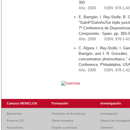
393
Año: 2009 ISBN: 978-1-424
E. Barrigón, I. Rey-Stolle, B. 
"GaInP/GaInAs/Ge triple junctio
7ª Conferencia de Dispositivo
Compostela - Spain, pp. 383-3
Año: 2009 ISBN: 978-1-424
C. Algora, I. Rey-Stolle, I. Ga
Barrigón, and J. R. González, "I
concentration photovoltaics," 
Conference, Philadelphia, US
Año: 2009 ISBN: 978-1-424
Subir
Campus MONCLOA
Formación
Investigación
Bienvenida
Formación de Excelencia
Investigación
Proyecto CEI
Oferta formativa
Grupos de investigac
Actuaciones
Empleo y prácticas
Clústeres