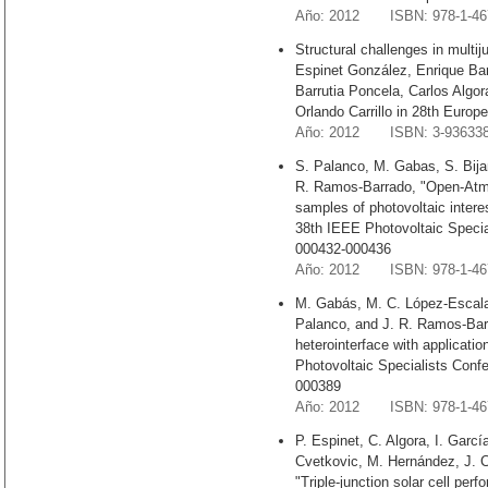
Año: 2012 ISBN: 978-1-467
Structural challenges in multiju
Espinet González, Enrique Ba
Barrutia Poncela, Carlos Algor
Orlando Carrillo in 28th Euro
Año: 2012 ISBN: 3-936338
S. Palanco, M. Gabas, S. Bijani
R. Ramos-Barrado, "Open-Atmos
samples of photovoltaic intere
38th IEEE Photovoltaic Specia
000432-000436
Año: 2012 ISBN: 978-1-467
M. Gabás, M. C. López-Escalant
Palanco, and J. R. Ramos-Ba
heterointerface with application
Photovoltaic Specialists Conf
000389
Año: 2012 ISBN: 978-1-467
P. Espinet, C. Algora, I. Garcí
Cvetkovic, M. Hernández, J. 
"Triple-junction solar cell pe