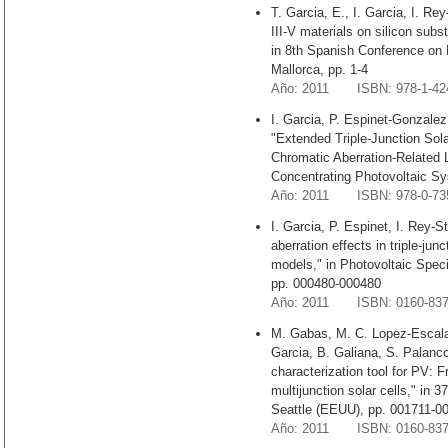
T. Garcia, E., I. Garcia, I. Rey
III-V materials on silicon subst
in 8th Spanish Conference on
Mallorca, pp. 1-4
Año: 2011 ISBN: 978-1-424
I. Garcia, P. Espinet-Gonzalez,
"Extended Triple-Junction Sola
Chromatic Aberration-Related L
Concentrating Photovoltaic Sy
Año: 2011 ISBN: 978-0-735
I. Garcia, P. Espinet, I. Rey-S
aberration effects in triple-jun
models," in Photovoltaic Spec
pp. 000480-000480
Año: 2011 ISBN: 0160-83
M. Gabas, M. C. Lopez-Escalant
Garcia, B. Galiana, S. Palanc
characterization tool for PV: 
multijunction solar cells," in
Seattle (EEUU), pp. 001711-0
Año: 2011 ISBN: 0160-83