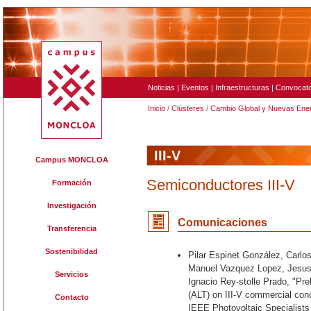
Noticias
|
Eventos
|
Infraestructuras
|
Convocato
Inicio
/
Clústeres
/
Cambio Global y Nuevas Ene
III-V
Campus MONCLOA
Semiconductores III-V
Formación
Investigación
Comunicaciones
Transferencia
Sostenibilidad
Pilar Espinet González, Carlo
Manuel Vazquez Lopez, Jesus B
Servicios
Ignacio Rey-stolle Prado, "Pre
(ALT) on III-V commercial conce
Contacto
IEEE Photovoltaic Specialists