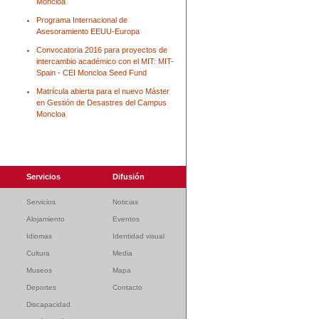
Moncloa
Programa Internacional de
Asesoramiento EEUU-Europa
Convocatoria 2016 para proyectos de
intercambio académico con el MIT: MIT-
Spain - CEI Moncloa Seed Fund
Matrícula abierta para el nuevo Máster
en Gestión de Desastres del Campus
Moncloa
Servicios
Difusión
Servicios
Noticias
Alojamiento
Eventos
Idiomas
Identidad visual
Cultura
Media
Museos
Mapa
Deportes
Contacto
Discapacidad