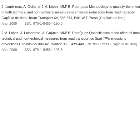
J. Lumbreras, A. Guijarro, J.M. López, MMª E. Rodríguez Methodology to quantify the effect
of both technical and non-technical measures in emission reductions from road transport
Capítulo del libro Urban Transport XV, 565-574, Edit. WIT Press
(Capítulo de libro)
Año: 2009 ISBN: 978-1-84564-190-0
J.M. López, J. Lumbreras, A. Guijarro, MMª E. Rodríguez Quantification of the effect of both
technical and non-technical measures from road transport on Spain”™s emissions
projections Capítulo del libro Air Pollution XVII, 439-448, Edit. WIT Press
(Capítulo de libro)
Año: 2009 ISBN: 978-1-84564-195-5