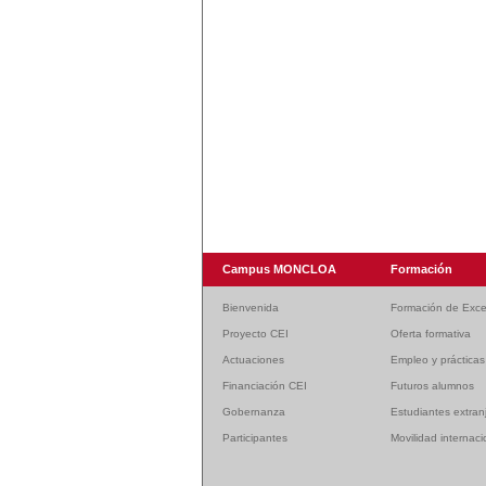
Campus MONCLOA
Formación
Bienvenida
Formación de Exce
Proyecto CEI
Oferta formativa
Actuaciones
Empleo y prácticas
Financiación CEI
Futuros alumnos
Gobernanza
Estudiantes extran
Participantes
Movilidad internaci