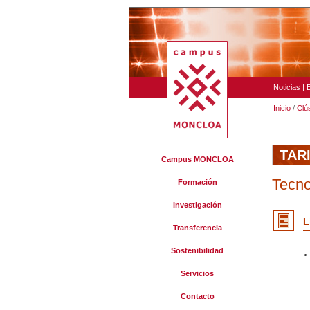
Noticias
|
Inicio
/
Clú
TAR
Campus MONCLOA
Tecno
Formación
Investigación
L
Transferencia
Sostenibilidad
Servicios
Contacto