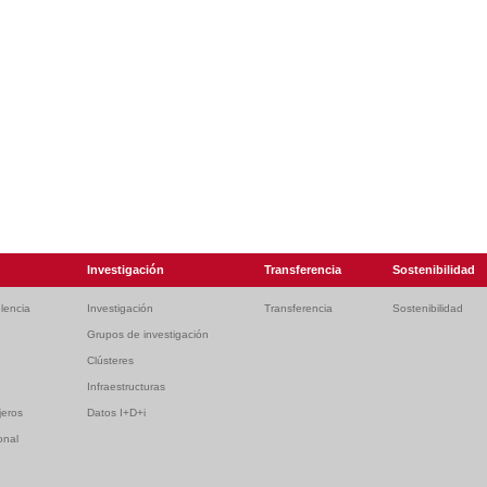
Investigación
Transferencia
Sostenibilidad
lencia
Investigación
Transferencia
Sostenibilidad
Grupos de investigación
Clústeres
Infraestructuras
jeros
Datos I+D+i
onal