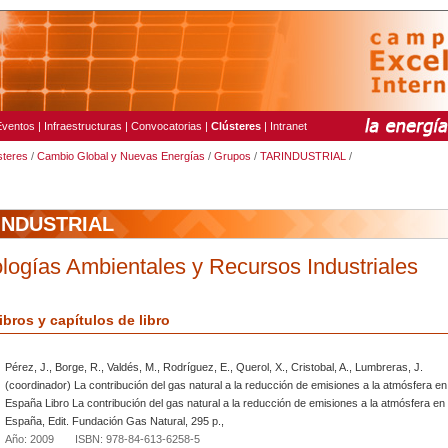
Eventos
|
Infraestructuras
|
Convocatorias
|
Clústeres
|
Intranet
steres
/
Cambio Global y Nuevas Energías
/
Grupos
/
TARINDUSTRIAL
/
INDUSTRIAL
logías Ambientales y Recursos Industriales
ibros y capítulos de libro
Pérez, J., Borge, R., Valdés, M., Rodríguez, E., Querol, X., Cristobal, A., Lumbreras, J.
(coordinador) La contribución del gas natural a la reducción de emisiones a la atmósfera en
España Libro La contribución del gas natural a la reducción de emisiones a la atmósfera en
España, Edit. Fundación Gas Natural, 295 p.,
Año: 2009 ISBN: 978-84-613-6258-5