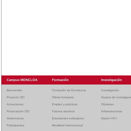
Campus MONCLOA
Formación
Investigación
Bienvenida
Formación de Excelencia
Investigación
Proyecto CEI
Oferta formativa
Grupos de investigac
Actuaciones
Empleo y prácticas
Clústeres
Financiación CEI
Futuros alumnos
Infraestructuras
Gobernanza
Estudiantes extranjeros
Datos I+D+i
Participantes
Movilidad internacional