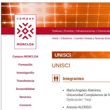
Noticias
|
Eventos
|
Infraestructuras
|
Convocato
Inicio
/
Clústeres
/
Cambio Global y Nuevas Ene
UNISCI
Campus MONCLOA
UNISCI
Formación
Investigación
Integrantes
Transferencia
Sostenibilidad
María Angeles Alaminos
Universidad Complutense de 
Servicios
Dedicación: Total
Contacto
Antonio ALONSO