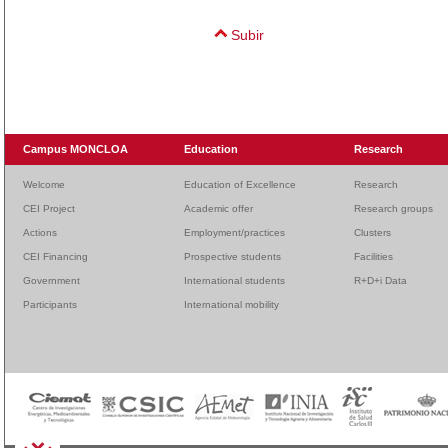
Subir
Campus MONCLOA
Education
Research
Welcome
Education of Excellence
Research
CEI Project
Academic offer
Research groups
Actions
Employment/practices
Clusters
CEI Financing
Prospective students
Facilities
Government
International students
R+D+i Data
Participants
International mobility