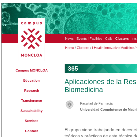
News
|
Events
|
Facilities
|
Calls
|
Clusters
|
Int
Home
/
Clusters
/
i-Health Innovative Medicine
/
365
Campus MONCLOA
Aplicaciones de la Re
Education
Biomedicina
Research
Transference
Facultad de Farmacia
Universidad Complutense de Madr
Sustainability
Services
El grupo viene trabajando en docencia
Contact
teóricos y prácticos de esta técnica