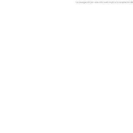
La navegación por este sitio web implica la aceptación de