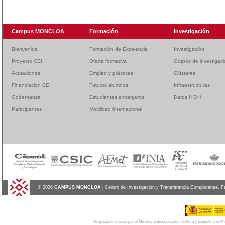
Campus MONCLOA
Formación
Investigación
Bienvenida
Formación de Excelencia
Investigación
Proyecto CEI
Oferta formativa
Grupos de investigac
Actuaciones
Empleo y prácticas
Clústeres
Financiación CEI
Futuros alumnos
Infraestructuras
Gobernanza
Estudiantes extranjeros
Datos I+D+i
Participantes
Movilidad internacional
© 2026
CAMPUS MONCLOA
| Centro de Investigación y Transferencia Complutense. F
Proyecto financiado por el Ministerio de Educación, Cultura y Deporte, y el