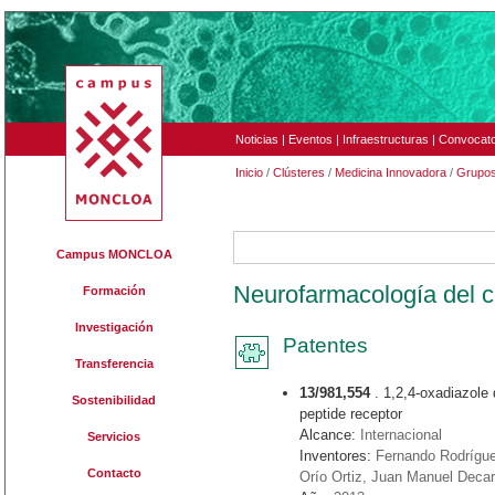
Noticias
|
Eventos
|
Infraestructuras
|
Convocato
Inicio
/
Clústeres
/
Medicina Innovadora
/
Grupo
NFCM
Campus MONCLOA
Neurofarmacología del 
Formación
Investigación
Patentes
Transferencia
13/981,554
. 1,2,4-oxadiazole
Sostenibilidad
peptide receptor
Alcance:
Internacional
Servicios
Inventores:
Fernando Rodrígu
Contacto
Orío Ortiz, Juan Manuel Deca