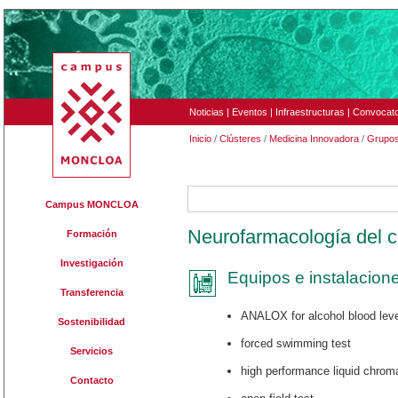
Noticias
|
Eventos
|
Infraestructuras
|
Convocato
Inicio
/
Clústeres
/
Medicina Innovadora
/
Grupo
NFCM
Campus MONCLOA
Neurofarmacología del 
Formación
Investigación
Equipos e instalacion
Transferencia
ANALOX for alcohol blood leve
Sostenibilidad
forced swimming test
Servicios
high performance liquid chrom
Contacto