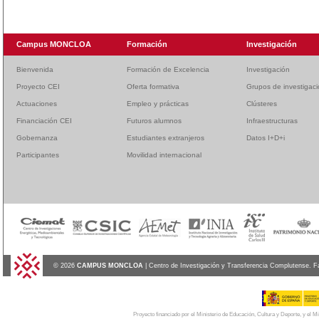
Campus MONCLOA
Formación
Investigación
Bienvenida
Formación de Excelencia
Investigación
Proyecto CEI
Oferta formativa
Grupos de investigac
Actuaciones
Empleo y prácticas
Clústeres
Financiación CEI
Futuros alumnos
Infraestructuras
Gobernanza
Estudiantes extranjeros
Datos I+D+i
Participantes
Movilidad internacional
© 2026
CAMPUS MONCLOA
| Centro de Investigación y Transferencia Complutense. F
Proyecto financiado por el Ministerio de Educación, Cultura y Deporte, y el