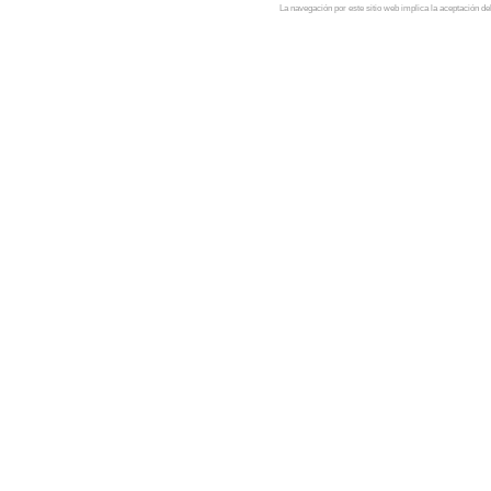
La navegación por este sitio web implica la aceptación de