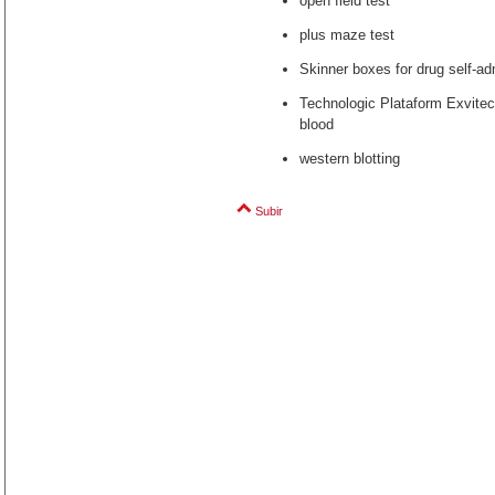
open field test
plus maze test
Skinner boxes for drug self-ad
Technologic Plataform Exvitec
blood
western blotting
Subir