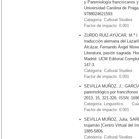
y Paremiología franciscanos y 
Universidad Carolina de Praga,
9788024621593.
Categoría: Cultural Studies 
Factor de impacto: 0.001
ZURDO RUIZ-AYÚCAR, M.ª I. 
traducción alemana del Lazari
Alcázar, Fernando Ángel Moren
Literatura, pasión sagrada. Ho
Madrid: UCM Editorial Complu
147-3.
Categoría: Cultural Studies 
Factor de impacto: 0.001
SEVILLA MUÑOZ, J.; GARCÍA 
paremiológico por francófonos
2013, 15, 321-326. ISSN: 169
Categoría: Linguistics Cuart
Factor de impacto: 0.001
SEVILLA MUÑOZ, Julia; SARDELL
trujamán [Centro Virtual del I
1885-5806.
Categoría: Cultural Studies 