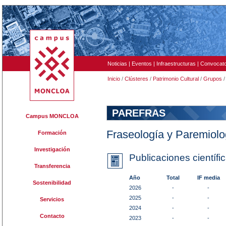
Noticias
|
Eventos
|
Infraestructuras
|
Convocato
Inicio
/
Clústeres
/
Patrimonio Cultural
/
Grupos
PAREFRAS
Campus MONCLOA
Fraseología y Paremiolo
Formación
Investigación
Publicaciones científi
Transferencia
Año
Total
IF media
Sostenibilidad
2026
-
-
2025
-
-
Servicios
2024
-
-
Contacto
2023
-
-