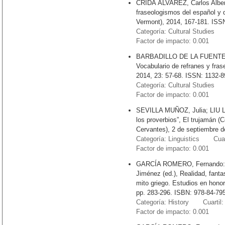
CRIDA ÁLVAREZ, Carlos Alberto
fraseologismos del español y d
Vermont), 2014, 167-181. ISS
Categoría: Cultural Studies 
Factor de impacto: 0.001
BARBADILLO DE LA FUENTE, M
Vocabulario de refranes y fra
2014, 23: 57-68. ISSN: 1132-8
Categoría: Cultural Studies 
Factor de impacto: 0.001
SEVILLA MUÑOZ, Julia; LIU LIU
los proverbios”, El trujamán (C
Cervantes), 2 de septiembre 
Categoría: Linguistics Cuart
Factor de impacto: 0.001
GARCÍA ROMERO, Fernando: “Mi
Jiménez (ed.), Realidad, fantas
mito griego. Estudios en hono
pp. 283-296. ISBN: 978-84-79
Categoría: History Cuartil:
Factor de impacto: 0.001