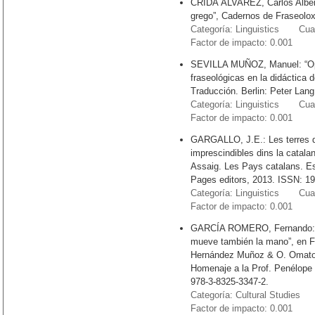
CRIDA ÁLVAREZ, Carlos Albert
grego”, Cadernos de Fraseolox
Categoría: Linguistics Cuart
Factor de impacto: 0.001
SEVILLA MUÑOZ, Manuel: “Opa
fraseológicas en la didáctica 
Traducción. Berlin: Peter Lan
Categoría: Linguistics Cuart
Factor de impacto: 0.001
GARGALLO, J.E.: Les terres de
imprescindibles dins la catala
Assaig. Les Pays catalans. Ess
Pages editors, 2013. ISSN: 1
Categoría: Linguistics Cuart
Factor de impacto: 0.001
GARCÍA ROMERO, Fernando: “
mueve también la mano”, en F
Hernández Muñoz & O. Omatos 
Homenaje a la Prof. Penélope 
978-3-8325-3347-2.
Categoría: Cultural Studies 
Factor de impacto: 0.001