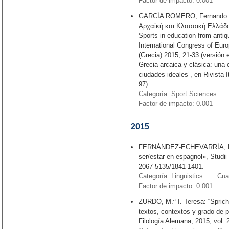
Factor de impacto: 0.001
GARCÍA ROMERO, Fernando: “
Αρχαϊκή και Κλασσική Ελλάδα”,
Sports in education from antiq
International Congress of Eur
(Grecia) 2015, 21-33 (versión 
Grecia arcaica y clásica: una
ciudades ideales”, en Rivista I
97).
Categoría: Sport Sciences C
Factor de impacto: 0.001
2015
FERNÁNDEZ-ECHEVARRÍA, María
ser/estar en espagnol», Studii 
2067-5135/1841-1401.
Categoría: Linguistics Cuart
Factor de impacto: 0.001
ZURDO, M.ª I. Teresa: “Spric
textos, contextos y grado de p
Filología Alemana, 2015, vol.