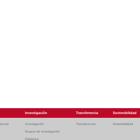
Investigación
Transferencia
Sostenibilidad
lencia
Investigación
Transferencia
Sostenibilidad
Grupos de investigación
Clústeres