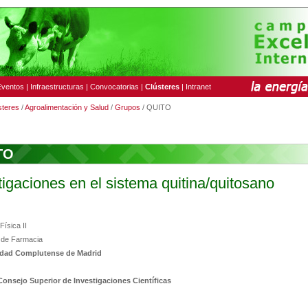
Eventos
|
Infraestructuras
|
Convocatorias
|
Clústeres
|
Intranet
steres
/
Agroalimentación y Salud
/
Grupos
/ QUITO
TO
tigaciones en el sistema quitina/quitosano
ísica II
 de Farmacia
idad Complutense de Madrid
Consejo Superior de Investigaciones Científicas