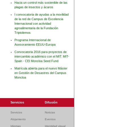
Hacia un control más sostenible de las
plagas de insectos y ácaros
I convocatoria de ayudas a la movilidad
de la red de Campus de Excelencia
Internacional con actividad
agroalimentaria de la Fundación
Triptolemos
Programa Internacional de
Asesoramiento EEUU-Europa
Convocatoria 2016 para proyectos de
intercambio académico con el MIT: MIT-
Spain - CEI Moncloa Seed Fund
Matrícula abierta para el nuevo Máster
en Gestión de Desastres del Campus
Moncloa
Servicios
Difusión
Servicios
Noticias
Alojamiento
Eventos
Idiomas
Identidad visual