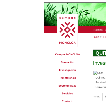
Noticias
|
Inicio
/
Clú
QUI
Campus MONCLOA
Inves
Formación
Investigación
Química F
Transferencia
Facultad
Sostenibilidad
Univers
Servicios
Contacto