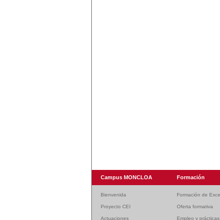
Campus MONCLOA
Formación
Bienvenida
Formación de Exce
Proyecto CEI
Oferta formativa
Actuaciones
Empleo y prácticas