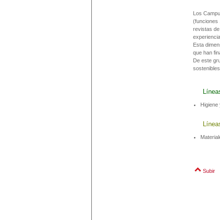
Los Campus
(funciones 
revistas d
experiencia
Esta dimen
que han fin
De este gr
sostenibles
Línea
Higiene 
Líneas
Material
Subir