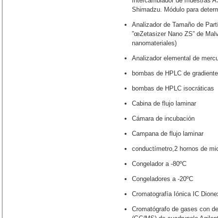
Intercambiador de muestras A
Shimadzu. Módulo para deter
Analizador de Tamaño de Part
”œZetasizer Nano ZS” de Mal
nanomateriales)
Analizador elemental de merc
bombas de HPLC de gradiente
bombas de HPLC isocráticas
Cabina de flujo laminar
Cámara de incubación
Campana de flujo laminar
conductímetro,2 hornos de mic
Congelador a -80ºC
Congeladores a -20ºC
Cromatografía Iónica IC Dione
Cromatógrafo de gases con de