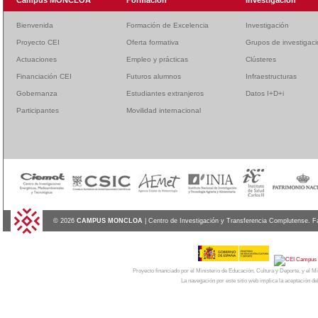
Campus MONCLOA
Formación
Investigación
Bienvenida
Formación de Excelencia
Investigación
Proyecto CEI
Oferta formativa
Grupos de investigac
Actuaciones
Empleo y prácticas
Clústeres
Financiación CEI
Futuros alumnos
Infraestructuras
Gobernanza
Estudiantes extranjeros
Datos I+D+i
Participantes
Movilidad internacional
© 2026
CAMPUS MONCLOA
| Centro de Investigación y Transferencia Complutense. F
Proyecto financiado por el Ministerio de Educación, Cultura y Deporte, y el
La navegación por este sitio web implica la aceptación de