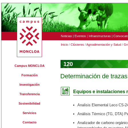
Noticias
|
Eventos
|
Infraestructuras
|
Convocato
Inicio
/
Clústeres
/
Agroalimentación y Salud
/
Gr
120
Campus MONCLOA
Determinación de trazas
Formación
Investigación
Equipos e instalaciones 
Transferencia
Sostenibilidad
Analisis Elemental Leco CS-2
Servicios
Análisis Térmico (TG, DTA) P
Contacto
Analizador de carbono orgáni