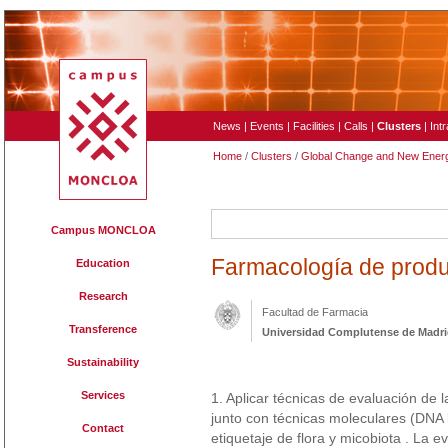
News
|
Events
|
Facilities
|
Calls
|
Clusters
|
Int
Home
/
Clusters
/
Global Change and New Ener
154
Campus MONCLOA
Farmacología de produ
Education
Research
Facultad de Farmacia
Transference
Universidad Complutense de Madr
Sustainability
Services
1. Aplicar técnicas de evaluación de l
junto con técnicas moleculares (DNA ba
Contact
etiquetaje de flora y micobiota . La e