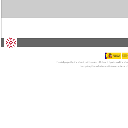
© 2026
CAMPUS MONCLOA
| Centro de Invest
Funded project by the Ministry of Education, Culture & Sports, and the Mi
Navigating this website constitutes acceptance of