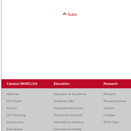
Subir
Campus MONCLOA
Education
Research
Welcome
Education of Excellence
Research
CEI Project
Academic offer
Research groups
Actions
Employment/practices
Clusters
CEI Financing
Prospective students
Facilities
Government
International students
R+D+i Data
Participants
International mobility