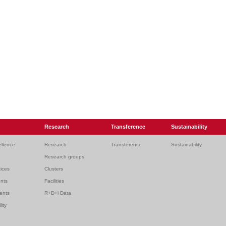
Research
Transference
Sustainability
ellence
Research
Transference
Sustainability
Research groups
ices
Clusters
ents
Facilities
dents
R+D+i Data
lity