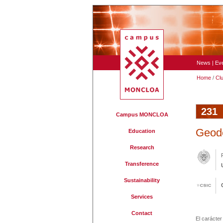
News
|
Ev
Home
/
Cl
231
Campus MONCLOA
Geod
Education
Research
Transference
Sustainability
Services
Contact
El carácter