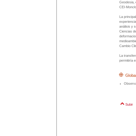
Geodesia, e
CEI-Moncloa
La principa
experienci
análisis y 
Ciencias de
deformacion
medioambien
Cambio Clim
La transfer
permitiría 
Globa
Observa
Subir