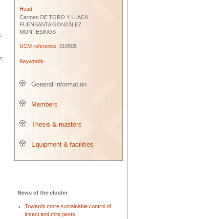
Head:
Carmen DE TORO Y LLACA
FUENSANTA GONZÁLEZ
MONTESINOS
e
UCM reference:
910505
s;
Keywords:
y
General information
Members
Thesis & masters
Equipment & facilities
News of the cluster
Towards more sustainable control of
insect and mite pests