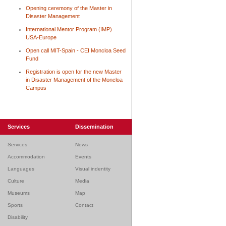
Opening ceremony of the Master in
Disaster Management
International Mentor Program (IMP)
USA-Europe
Open call MIT-Spain - CEI Moncloa Seed
Fund
Registration is open for the new Master
in Disaster Management of the Moncloa
Campus
Services
Dissemination
Services
News
Accommodation
Events
Languages
Visual indentity
Culture
Media
Museums
Map
Sports
Contact
Disability