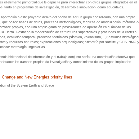
s el elemento primordial que le capacita para interactuar con otros grupos integrados en el
, tanto en programas de investigación, desarrollo e innovación, como educativos.
l aportación a este proyecto deriva del hecho de ser un grupo consolidado, con una amplia
a, que posee bases de datos, procesos metodológicos, técnicas de modelización, métodos d
software propios, con una amplia gama de posibilidades de aplicación en el ámbito de las
 la Tierra. Destacan la modelización de estructuras superficiales y profundas de la corteza,
es, evolución temporal; procesos tectónicos (sísmica, volcanismo, ...); estudios hidrológico
te y recursos naturales; exploraciones arqueológicas; altimetría por satélite y GPS; NMO 
ático: metrología; ingenierías.
encia bidireccional de información y el trabajo conjunto sería una contribución efectiva que
enriquecer los campos propios de investigación y conocimiento de los grupos implicados.
l Change and New Energies priority lines
tion of the System Earth and Space