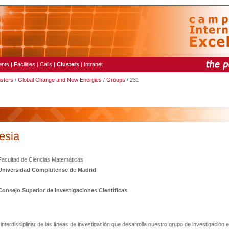
ents
|
Facilities
|
Calls
|
Clusters
|
Intranet
usters
/
Global Change and New Energies
/
Groups
/ 231
esia
Facultad de Ciencias Matemáticas
Universidad Complutense de Madrid
Consejo Superior de Investigaciones Científicas
 interdisciplinar de las líneas de investigación que desarrolla nuestro grupo de investigación 