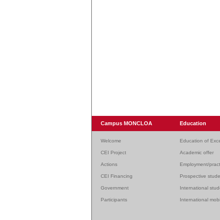
Campus MONCLOA
Education
Welcome
Education of Exc
CEI Project
Academic offer
Actions
Employment/pract
CEI Financing
Prospective stud
Government
International stu
Participants
International mobi