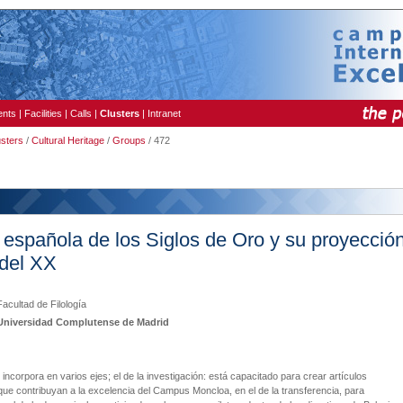
ents
|
Facilities
|
Calls
|
Clusters
|
Intranet
usters
/
Cultural Heritage
/
Groups
/ 472
a española de los Siglos de Oro y su proyecció
 del XX
Facultad de Filología
Universidad Complutense de Madrid
 incorpora en varios ejes; el de la investigación: está capacitado para crear artículos
 que contribuyan a la excelencia del Campus Moncloa, en el de la transferencia, para