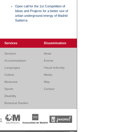
Open call for the 1st Competition of
Ideas and Projects for a better use of
urban underground energy of Madrid
Subterra
Services
Dissemination
Services
News
Accommodation
Events
Languages
Visual indentity
Culture
Media
Museums
Map
Sports
Contact
Disability
Botanical Garden