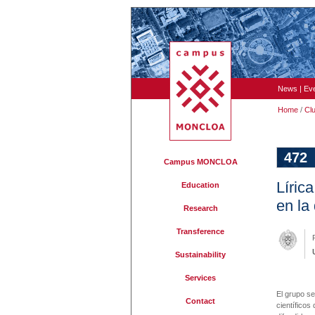
News
|
Ev
Home
/
Cl
472
Campus MONCLOA
Líric
Education
en la
Research
Transference
Sustainability
Services
El grupo se
Contact
científicos