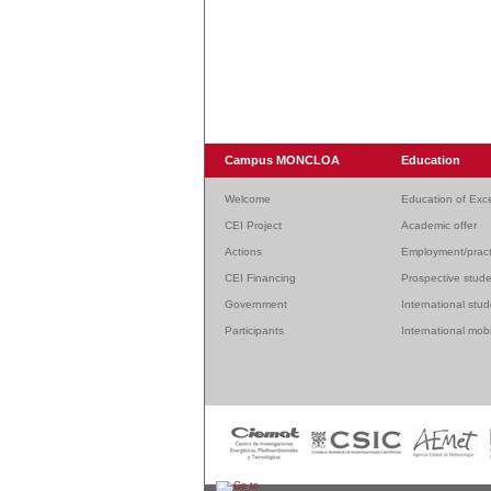
Campus MONCLOA
Education
Welcome
Education of Exc
CEI Project
Academic offer
Actions
Employment/pract
CEI Financing
Prospective stud
Government
International stu
Participants
International mobi