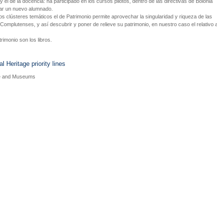
, y el de la docencia: ha participado en los cursos pilotos, dentro de las directivas de Bolonia
ar un nuevo alumnado.
os clústeres temáticos el de Patrimonio permite aprovechar la singularidad y riqueza de las
 Complutenses, y así descubrir y poner de relieve su patrimonio, en nuestro caso el relativo 
rimonio son los libros.
al Heritage priority lines
e and Museums