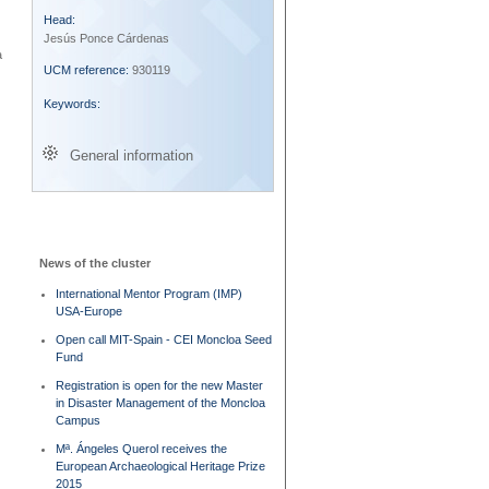
Head:
Jesús Ponce Cárdenas
a
UCM reference:
930119
Keywords:
General information
News of the cluster
International Mentor Program (IMP)
USA-Europe
Open call MIT-Spain - CEI Moncloa Seed
Fund
Registration is open for the new Master
in Disaster Management of the Moncloa
Campus
Mª. Ángeles Querol receives the
European Archaeological Heritage Prize
2015