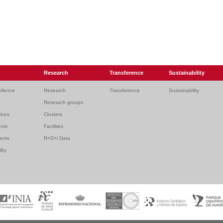
Research
Transference
Sustainability
ellence
Research
Transference
Sustainability
Research groups
ices
Clusters
ents
Facilities
dents
R+D+i Data
lity