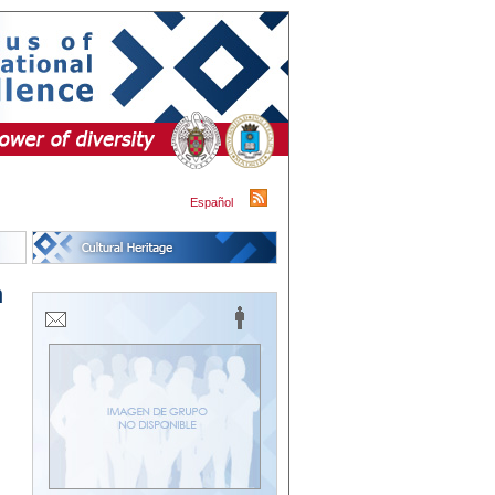
Español
n