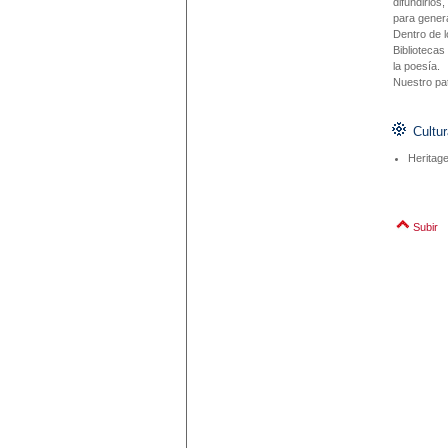
difundirlos
para gener
Dentro de l
Bibliotecas
la poesía.
Nuestro pat
Cultur
Heritag
Subir