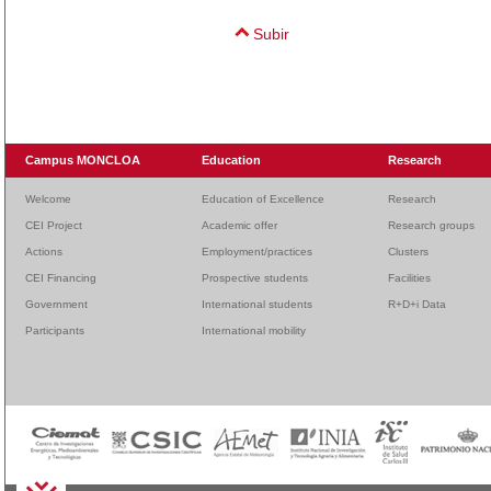
Subir
Campus MONCLOA
Education
Research
Welcome
Education of Excellence
Research
CEI Project
Academic offer
Research groups
Actions
Employment/practices
Clusters
CEI Financing
Prospective students
Facilities
Government
International students
R+D+i Data
Participants
International mobility