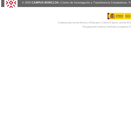
© 2026
CAMPUS MONCLOA
| Centro de Investigación y Transferencia Complutense. F
Funded project by the Ministry of Education, Culture & Sports, and the Mi
Navigating this website constitutes acceptance of