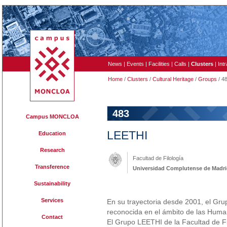
News
|
Events
|
Facilities
|
Calls
|
Clusters
|
Int
Home
/
Clusters
/
Cultural Heritage
/
Groups
/ 4
483
Campus MONCLOA
LEETHI
Education
Research
Facultad de Filología
Transference
Universidad Complutense de Madr
Sustainability
Services
En su trayectoria desde 2001, el Gr
reconocida en el ámbito de las Humani
Contact
El Grupo LEETHI de la Facultad de Fi