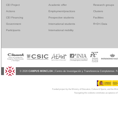
CEI Project
Academic offer
Research groups
Actions
Employment/practices
Clusters
CEI Financing
Prospective students
Facilities
Government
International students
R+D+i Data
Participants
International mobility
© 2026
CAMPUS MONCLOA
| Centro de Investigación y Transferencia Complutense. F
Funded project by the Ministry of Education, Culture & Sports, and the Mi
Navigating this website constitutes acceptance of