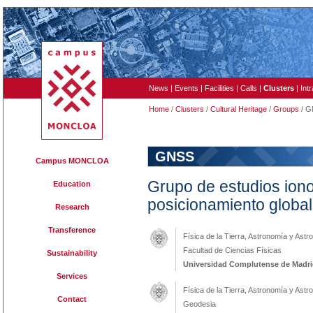
News
|
Events
|
Facilities
|
Calls
|
Clusters
|
Int
Home
/
Clusters
/
Cultural Heritage
/
Groups
/ G
GNSS
Campus MONCLOA
Grupo de estudios iono
Education
posicionamiento global 
Research
Transference
Física de la Tierra, Astronomía y Astro
Facultad de Ciencias Físicas
Sustainability
Universidad Complutense de Madr
Services
Física de la Tierra, Astronomía y Ast
Contact
Geodesia