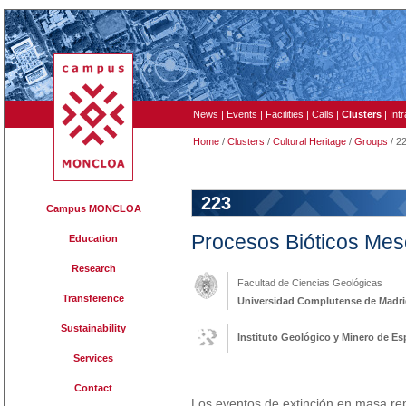
News
|
Events
|
Facilities
|
Calls
|
Clusters
|
Int
Home
/
Clusters
/
Cultural Heritage
/
Groups
/ 2
223
Campus MONCLOA
Procesos Bióticos Mes
Education
Research
Facultad de Ciencias Geológicas
Transference
Universidad Complutense de Madr
Sustainability
Instituto Geológico y Minero de E
Services
Contact
Los eventos de extinción en masa rep