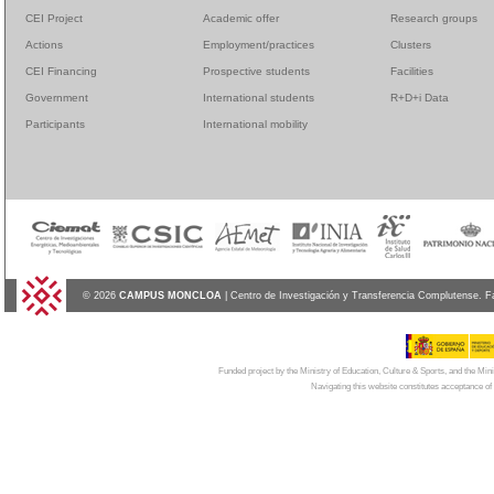
CEI Project
Academic offer
Research groups
Actions
Employment/practices
Clusters
CEI Financing
Prospective students
Facilities
Government
International students
R+D+i Data
Participants
International mobility
© 2026
CAMPUS MONCLOA
| Centro de Investigación y Transferencia Complutense. F
Funded project by the Ministry of Education, Culture & Sports, and the Mi
Navigating this website constitutes acceptance of