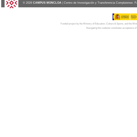
© 2026
CAMPUS MONCLOA
| Centro de Investigación y Transferencia Complutense. F
Funded project by the Ministry of Education, Culture & Sports, and the Mi
Navigating this website constitutes acceptance of