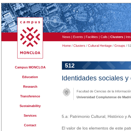
News
|
Events
|
Facilities
|
Calls
|
Clusters
|
Int
Home
/
Clusters
/
Cultural Heritage
/
Groups
/ 5
512
Campus MONCLOA
Identidades sociales 
Education
Research
Facultad de Ciencias de la Informació
Transference
Universidad Complutense de Madr
Sustainability
Services
5.a: Patrimonio Cultural, Histórico y Ar
Contact
El valor de los elementos de este pa