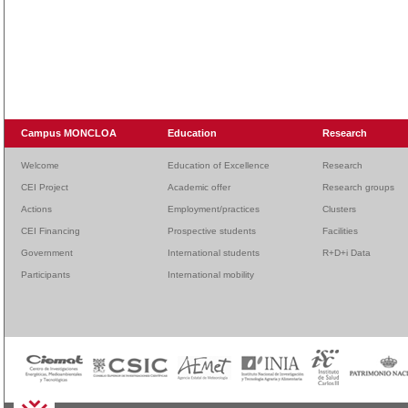
Campus MONCLOA
Education
Research
Welcome
Education of Excellence
Research
CEI Project
Academic offer
Research groups
Actions
Employment/practices
Clusters
CEI Financing
Prospective students
Facilities
Government
International students
R+D+i Data
Participants
International mobility