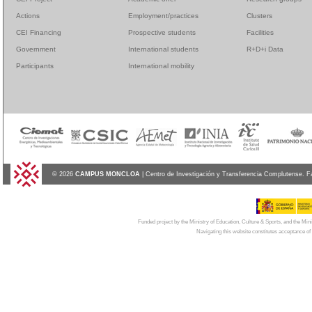
Actions
Employment/practices
Clusters
CEI Financing
Prospective students
Facilities
Government
International students
R+D+i Data
Participants
International mobility
© 2026
CAMPUS MONCLOA
| Centro de Investigación y Transferencia Complutense. F
Funded project by the Ministry of Education, Culture & Sports, and the Mi
Navigating this website constitutes acceptance of