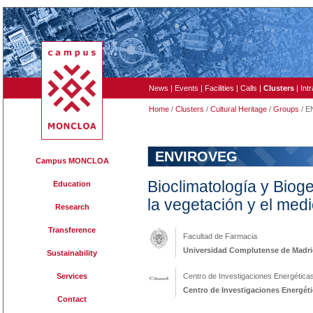
News
|
Events
|
Facilities
|
Calls
|
Clusters
|
Int
Home
/
Clusters
/
Cultural Heritage
/
Groups
/ 
ENVIROVEG
Campus MONCLOA
Bioclimatología y Bioge
Education
la vegetación y el medi
Research
Transference
Facultad de Farmacia
Universidad Complutense de Madr
Sustainability
Services
Centro de Investigaciones Energétic
Centro de Investigaciones Energét
Contact