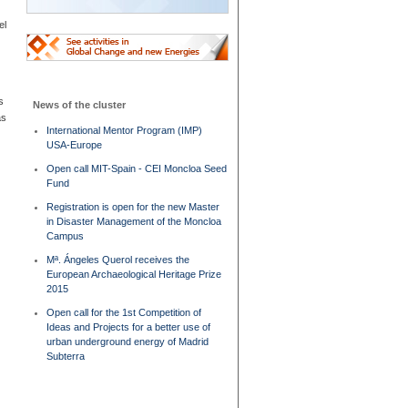
el
s
News of the cluster
as
International Mentor Program (IMP)
USA-Europe
Open call MIT-Spain - CEI Moncloa Seed
Fund
Registration is open for the new Master
in Disaster Management of the Moncloa
Campus
Mª. Ángeles Querol receives the
European Archaeological Heritage Prize
2015
Open call for the 1st Competition of
Ideas and Projects for a better use of
urban underground energy of Madrid
Subterra