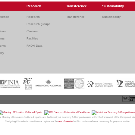
Research
Transference
Sustainability
ellence
Research
Transference
Sustainability
Research groups
ices
Clusters
ents
Facilities
dents
R+D+i Data
lity
26
CAMPUS MONCLOA
| Centro de Investigación y Transferencia Complutense. Facultad de Medicina |
We
e Ministry of Education, Culture & Sports, and the Ministry of Economy & Competitiveness within the framework of the Campus of Int
Navigating this website constitutes acceptance of the
use of cookies
by third parties and own, necessary for proper operation.