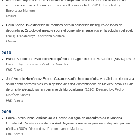
vertederos a través de una barrera de arcilla compactada.
(2011). Directed by:
Esperanza Montero
Master
Dalila Spanó. Investigación de técnicas para la aplicación biosegura de lodos de
depuradora. Estudio del impacto sobre el contenido en arsénico en la solución del suelo
(2011). Directed by: Esperanza Montero
Master
2010
Esther Santofimia . Evolución Hidroquímica del lago minero de Aznalcóllar (Sevilla)
(2010
Directed by: Esperanza Montero González
PhD Thesis
José Antonio Hernández Espriu. Caracterización hidrogeológica y análisis de riesgo a la
salud como herramientas en la gestión de sitios contaminados en México: caso-estudio
de un sitio afectado por un derrame de hidrocarburos
(2010). Directed by: Pedro
Martínez Santos
PhD Thesis
2009
Pedro Zorrilla Miras. Análisis de la Gestión del agua en el acuífero de la Mancha
Occidental: Construcción de una Red Bayesiana mediante procesos de participación
pública
(2009). Directed by: Ramón Llamas Madurga
PhD Thesis