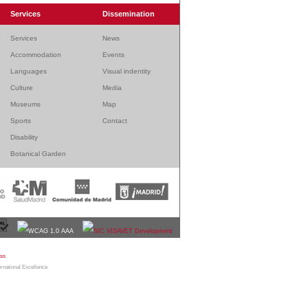
Services
Dissemination
Services
News
Accommodation
Events
Languages
Visual indentity
Culture
Media
Museums
Map
Sports
Contact
Disability
Botanical Garden
bmaster
|
Legal warning
|
Sitemap
|
Contact
ernational Excellence