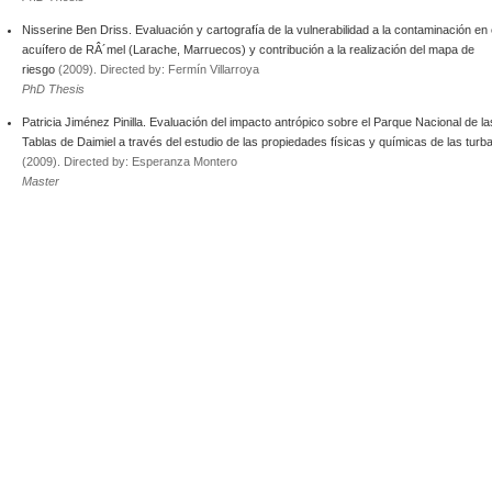
Nisserine Ben Driss. Evaluación y cartografía de la vulnerabilidad a la contaminación en 
acuífero de RÂ´mel (Larache, Marruecos) y contribución a la realización del mapa de
riesgo
(2009). Directed by: Fermín Villarroya
PhD Thesis
Patricia Jiménez Pinilla. Evaluación del impacto antrópico sobre el Parque Nacional de la
Tablas de Daimiel a través del estudio de las propiedades físicas y químicas de las turb
(2009). Directed by: Esperanza Montero
Master