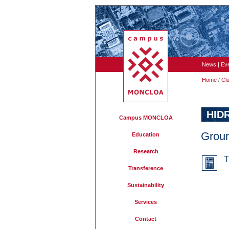
News
|
Ev
Home
/
Cl
HID
Campus MONCLOA
Groun
Education
Research
T
Transference
Sustainability
Services
Contact