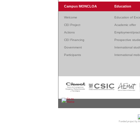
Campus MONCLOA
Education
Welcome
Education of Exc
CEI Project
Academic offer
Actions
Employment/pract
CEI Financing
Prospective stud
Government
International stu
Participants
International mobi
© 20
Funded project by th