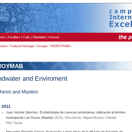
ents
|
Facilities
|
Calls
|
Clusters
|
Intranet
usters
/
Cultural Heritage
/
Groups
/
HIDROYMAB
/
ROYMAB
dwater and Enviroment
hesis and Master
s
2011
Juan Vicente Sánchez. Ecohidrología de cuencas periurbanas. Aplicación al término
municipal de Las Rozas (Madrid)
(2011). Directed by: Miguel Álvarez Cobelas
PhD Thesis
Mercedes Regadío García. Evaluación a largo plazo de la difusión de lixiviados de