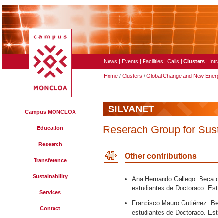
News
|
Events
|
Facilities
|
Calls
|
Clusters
|
Int
Home
/
Clusters
/
Global Change and New Ener
SILVANET
Campus MONCLOA
Reserach Group for Su
Education
Research
Other contributions
Transference
Sustainability
Ana Hernando Gallego. Beca de
estudiantes de Doctorado. Esta
Services
Francisco Mauro Gutiérrez. Be
Contact
estudiantes de Doctorado. Est