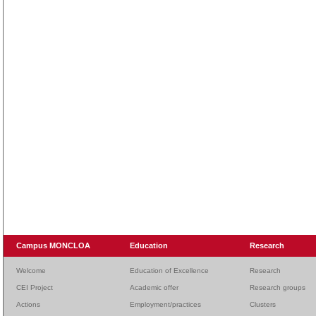
Campus MONCLOA
Education
Research
Welcome
Education of Excellence
Research
CEI Project
Academic offer
Research groups
Actions
Employment/practices
Clusters